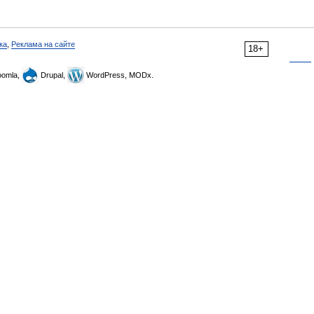
ка
,
Реклама на сайте
18+
omla,
Drupal,
WordPress, MODx.