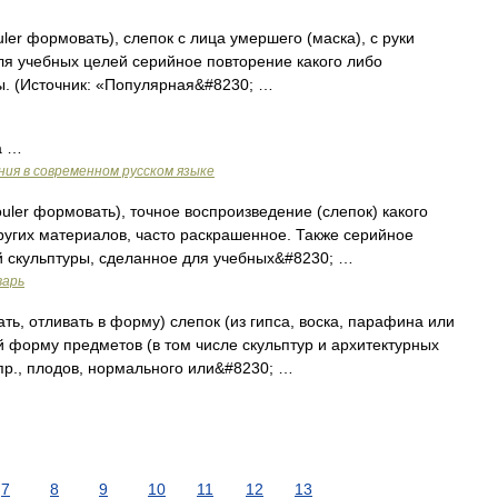
 формовать), слепок с лица умершего (маска), с руки
ля учебных целей серийное повторение какого либо
ы. (Источник: «Популярная&#8230; …
а …
ия в современном русском языке
ler формовать), точное воспроизведение (слепок) какого
других материалов, часто раскрашенное. Также серийное
й скульптуры, сделанное для учебных&#8230; …
варь
ь, отливать в форму) слепок (из гипса, воска, парафина или
 форму предметов (в том числе скульптур и архитектурных
апр., плодов, нормального или&#8230; …
7
8
9
10
11
12
13