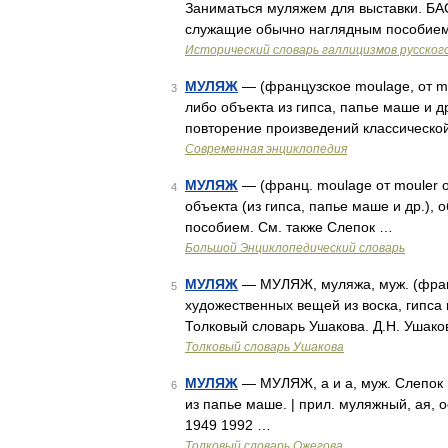
Заниматься муляжем для выставки. БАС 1
служащие обычно наглядным пособием.
Исторический словарь галлицизмов русског
МУЛЯЖ
— (французское moulage, от mo
3
либо объекта из гипса, папье маше и 
повторение произведений классическо
Современная энциклопедия
МУЛЯЖ
— (франц. moulage от mouler о
4
объекта (из гипса, папье маше и др.)
пособием. См. также Слепок …
Большой Энциклопедический словарь
МУЛЯЖ
— МУЛЯЖ, муляжа, муж. (франц.
5
художественных вещей из воска, гипса 
Толковый словарь Ушакова. Д.Н. Ушако
Толковый словарь Ушакова
МУЛЯЖ
— МУЛЯЖ, а и а, муж. Слепок 
6
из папье маше. | прил. муляжный, ая, 
1949 1992 …
Толковый словарь Ожегова