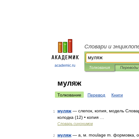
Словари и энциклоп
academic.ru
Толкования
Переводы
муляж
Толкование
Перевод
Книги
муляж
— слепок, копия, модель Словар
1
колодка (12) • копия …
Словарь синонимов
муляж
— а, м. moulage m. формовка, отл
2