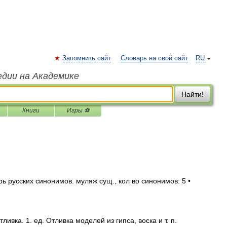
Запомнить сайт
Словарь на свой сайт
RU
едии на Академике
Найти!
Книги
Игры ⚽
ь русских синонимов. муляж сущ., кол во синонимов: 5 •
ивка. 1. ед. Отливка моделей из гипса, воска и т. п.