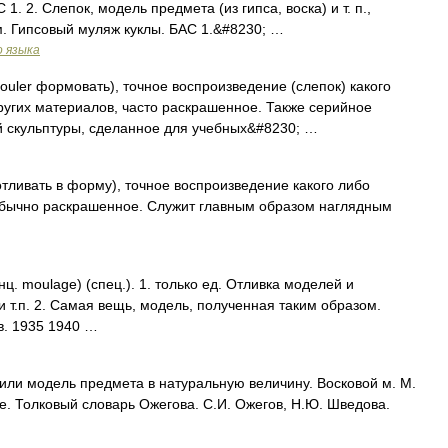
. 2. Слепок, модель предмета (из гипса, воска) и т. п.,
 Гипсовый муляж куклы. БАС 1.&#8230; …
о языка
uler формовать), точное воспроизведение (слепок) какого
других материалов, часто раскрашенное. Также серийное
й скульптуры, сделанное для учебных&#8230; …
тливать в форму), точное воспроизведение какого либо
, обычно раскрашенное. Служит главным образом наглядным
 moulage) (спец.). 1. только ед. Отливка моделей и
и т.п. 2. Самая вещь, модель, полученная таким образом.
в. 1935 1940 …
или модель предмета в натуральную величину. Восковой м. М.
ое. Толковый словарь Ожегова. С.И. Ожегов, Н.Ю. Шведова.