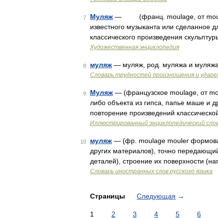
Муляж
— (франц. moulage, от mouler
7
известного музыканта или сделанное д
классического произведения скульптур
Художественная энциклопедия
муляж
— муляж, род. муляжа и муляж
8
Словарь трудностей произношения и ударен
Муляж
— (французское moulage, от mou
9
либо объекта из гипса, папье маше и 
повторение произведений классическо
Иллюстрированный энциклопедический сло
муляж
— (фр. moulage mouler формоват
10
других материалов), точно передающий
деталей), строение их поверхности (н
Словарь иностранных слов русского языка
Страницы
Следующая
→
1
2
3
4
5
6